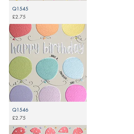
Q1545
Price
£2.75
Q1546
Price
£2.75