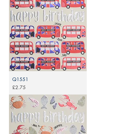
Q1551
Price
£2.75