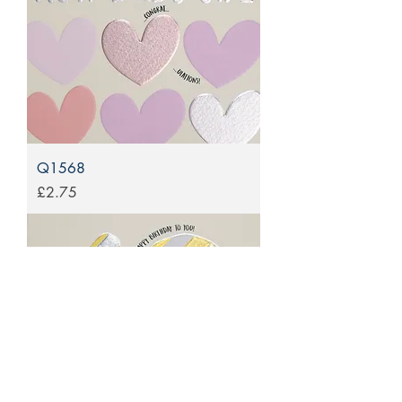
Q1568
Price
£2.75