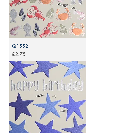
Q1552
Price
£2.75