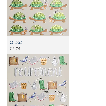
Q1564
Price
£2.75