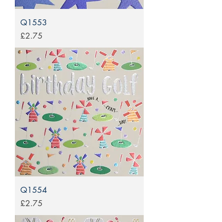
Q1553
Price
£2.75
Q1554
Price
£2.75